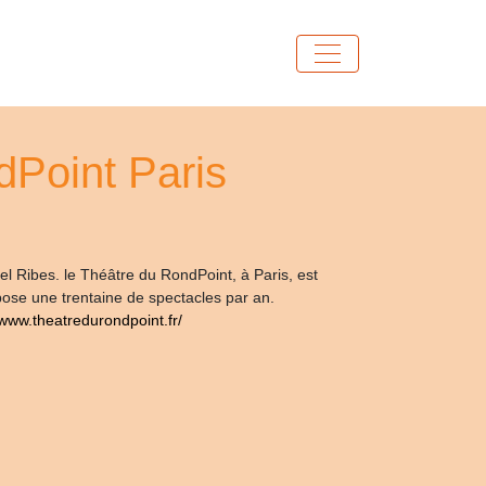
dPoint Paris
l Ribes. le Théâtre du RondPoint, à Paris, est
pose une trentaine de spectacles par an.
/www.theatredurondpoint.fr/