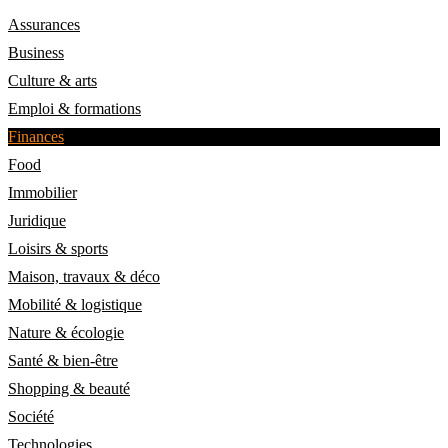
Assurances
Business
Culture & arts
Emploi & formations
Finances
Food
Immobilier
Juridique
Loisirs & sports
Maison, travaux & déco
Mobilité & logistique
Nature & écologie
Santé & bien-être
Shopping & beauté
Société
Technologies