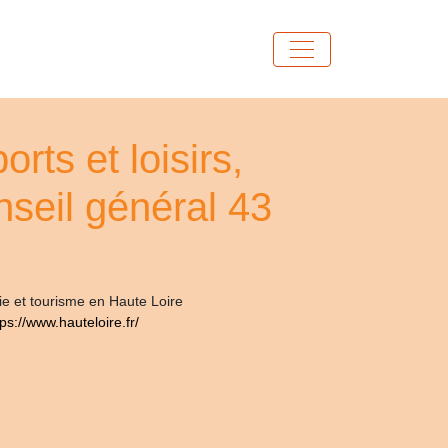
rts et loisirs,
seil général 43
mie et tourisme en Haute Loire
tps://www.hauteloire.fr/