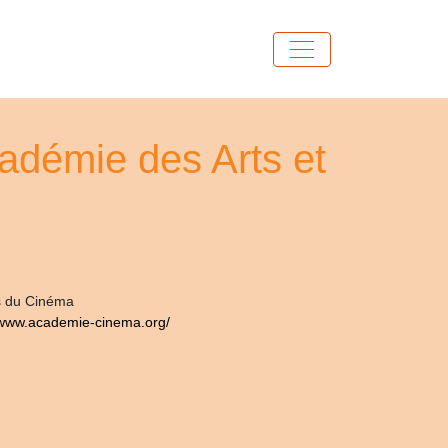
démie des Arts et
s du Cinéma
/www.academie-cinema.org/